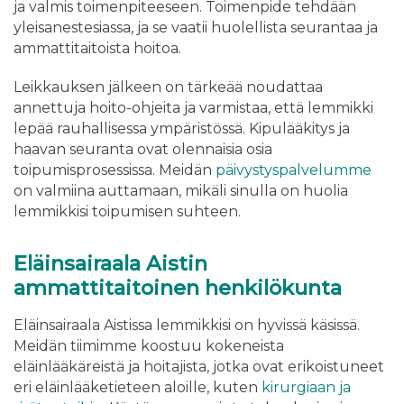
ja valmis toimenpiteeseen. Toimenpide tehdään
yleisanestesiassa, ja se vaatii huolellista seurantaa ja
ammattitaitoista hoitoa.
Leikkauksen jälkeen on tärkeää noudattaa
annettuja hoito-ohjeita ja varmistaa, että lemmikki
lepää rauhallisessa ympäristössä. Kipulääkitys ja
haavan seuranta ovat olennaisia osia
toipumisprosessissa. Meidän
päivystyspalvelumme
on valmiina auttamaan, mikäli sinulla on huolia
lemmikkisi toipumisen suhteen.
Eläinsairaala Aistin
ammattitaitoinen henkilökunta
Eläinsairaala Aistissa lemmikkisi on hyvissä käsissä.
Meidän tiimimme koostuu kokeneista
eläinlääkäreistä ja hoitajista, jotka ovat erikoistuneet
eri eläinlääketieteen aloille, kuten
kirurgiaan ja