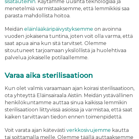
sisätauteihin
. Käytämme uusinta teknologiaa ja
menetelmiä varmistaaksemme, että lemmikkisi saa
parasta mahdollista hoitoa.
Meidän
eläinlääkäripäivystyksemme
on avoinna
vuoden jokaisena tuntina, joten voit olla varma, että
saat apua aina kun sitä tarvitset. Olemme
sitoutuneet tarjoamaan yksilöllistä ja huolehtivaa
palvelua jokaiselle potilaallemme.
Varaa aika sterilisaatioon
Kun olet valmis varaamaan ajan koirasi sterilisaatioon,
ota yhteyttä Eläinsairaala Aistiin. Meidän ystävällinen
henkilökuntamme auttaa sinua kaikissa lemmikin
sterilisaatioon liittyvissä asioissa ja varmistaa, että saat
kaiken tarvittavan tiedon ennen toimenpidettä.
Voit varata ajan kätevästi
verkkosivujemme
kautta
tai soittamalla meille. Olemme täällä auttaaksemme