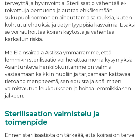
terveyttä ja hyvinvointia. Sterilisaatio vähentää ei-
toivottuja pentueita ja auttaa ehkäisemään
sukupuolihormonien aiheuttamia sairauksia, kuten
kohtutulehduksia ja tietyntyyppisiä kasvaimia. Lisäksi
se voi rauhoittaa koiran käytöstä ja vähentää
karkailun riskiä.
Me Eläinsairaala Aistissa ymmärrämme, että
lemmikin sterilisaatio voi herättää monia kysymyksiä.
Asiantunteva henkilökuntamme on valmis
vastaamaan kaikkiin huoliin ja tarjoamaan kattavaa
tietoa toimenpiteestä, sen eduista ja siitä, miten
valmistautua leikkaukseen ja hoitaa lemmikkiä sen
jälkeen.
Sterilisaation valmistelu ja
toimenpide
Ennen sterilisaatiota on tärkeää, että koirasi on terve