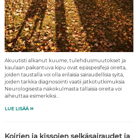
Akuutisti alkanut kuume, tulehdusmuutokset ja
kaulaan paikantuva kipu ovat epäspesifejä oireita,
joiden taustalla voi olla erilaisia sairaudellisia syitä,
joiden tarkka diagnosointi vaatii jatkotutkimuksia.
Neurologisesta näkokulmasta tällaisia oireita voi
aiheuttaa esimerkiksi…
LUE LISÄÄ
Koirien ja kissojen selkäsairaudet ja