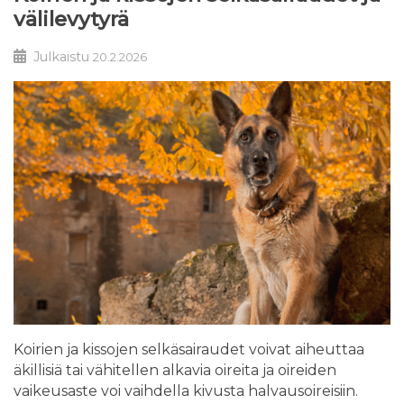
välilevytyrä
Julkaistu
20.2.2026
Koirien ja kissojen selkäsairaudet voivat aiheuttaa
äkillisiä tai vähitellen alkavia oireita ja oireiden
vaikeusaste voi vaihdella kivusta halvausoireisiin.