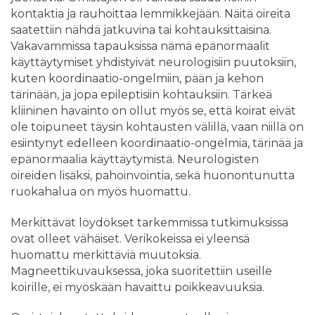
kontaktia ja rauhoittaa lemmikkejään. Näitä oireita
saatettiin nähdä jatkuvina tai kohtauksittaisina.
Vakavammissa tapauksissa nämä epänormaalit
käyttäytymiset yhdistyivät neurologisiin puutoksiin,
kuten koordinaatio-ongelmiin, pään ja kehon
tärinään, ja jopa epileptisiin kohtauksiin. Tärkeä
kliininen havainto on ollut myös se, että koirat eivät
ole toipuneet täysin kohtausten välillä, vaan niillä on
esiintynyt edelleen koordinaatio-ongelmia, tärinää ja
epänormaalia käyttäytymistä. Neurologisten
oireiden lisäksi, pahoinvointia, sekä huonontunutta
ruokahalua on myös huomattu.
Merkittävät löydökset tarkemmissa tutkimuksissa
ovat olleet vähäiset. Verikokeissa ei yleensä
huomattu merkittäviä muutoksia.
Magneettikuvauksessa, joka suoritettiin useille
koirille, ei myöskään havaittu poikkeavuuksia.