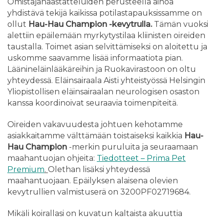
Omistajahaastatteluiden perusteella ainoa
yhdistävä tekijä kaikissa potilastapauksissamme on
ollut
Hau-Hau Champion -kevytrulla.
Tämän vuoksi
alettiin epäilemään myrkytystilaa kliinisten oireiden
taustalla. Toimet asian selvittämiseksi on aloitettu ja
uskomme saavamme lisää informaatiota pian.
Läänineläinlääkäreihin ja Ruokavirastoon on oltu
yhteydessä. Eläinsairaala Aisti yhteistyössä Helsingin
Yliopistollisen eläinsairaalan neurologisen osaston
kanssa koordinoivat seuraavia toimenpiteitä.
Oireiden vakavuudesta johtuen kehotamme
asiakkaitamme välttämään toistaiseksi kaikkia
Hau-
Hau Champion
-merkin puruluita ja seuraamaan
maahantuojan ohjeita:
Tiedotteet – Prima Pet
Premium
.
Olethan lisäksi yhteydessä
maahantuojaan. Epäilyksen alaisena olevien
kevytrullien valmistuserä on 3200PF02719684.
Mikäli koirallasi on kuvatun kaltaista akuuttia