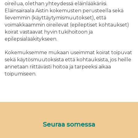
oireilua, olethan yhteydessä eläinlääkäriisi.
Eläinsairaala Aistin kokemusten perusteella sekä
lievemmin (käyttäytymismuutokset), että
voimakkaammin oireilevat (epileptiset kohtaukset)
koirat vastaavat hyvin tukihoitoon ja
epilepsialääkitykseen.
Kokemuksemme mukaan useimmat koirat toipuvat
sekä käytösmuutoksista että kohtauksista, jos heille
annetaan riittävästi hoitoa ja tarpeeksi aikaa
toipumiseen.
Seuraa somessa