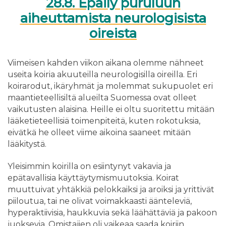
28.8. Epäily puruluun
aiheuttamista neurologisista
oireista
Viimeisen kahden viikon aikana olemme nähneet
useita koiria akuuteilla neurologisilla oireilla. Eri
koirarodut, ikäryhmät ja molemmat sukupuolet eri
maantieteellisiltä alueilta Suomessa ovat olleet
vaikutusten alaisina. Heille ei oltu suoritettu mitään
lääketieteellisiä toimenpiteitä, kuten rokotuksia,
eivätkä he olleet viime aikoina saaneet mitään
lääkitystä.
Yleisimmin koirilla on esiintynyt vakavia ja
epätavallisia käyttäytymismuutoksia. Koirat
muuttuivat yhtäkkiä pelokkaiksi ja aroiksi ja yrittivät
piiloutua, tai ne olivat voimakkaasti äänteleviä,
hyperaktiivisia, haukkuvia sekä läähättäviä ja pakoon
juoksevia. Omistajien oli vaikeaa saada koiriin