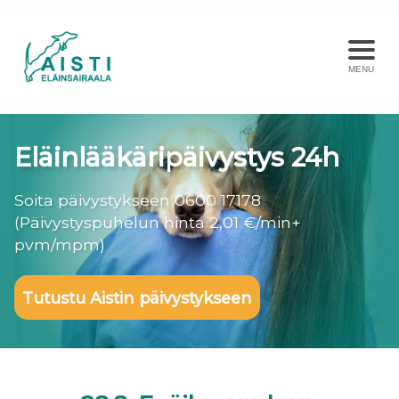
MENU
Eläinlääkäripäivystys 24h
Soita päivystykseen 0600 17178
(Päivystyspuhelun hinta 2,01 €/min+
pvm/mpm)
Tutustu Aistin päivystykseen