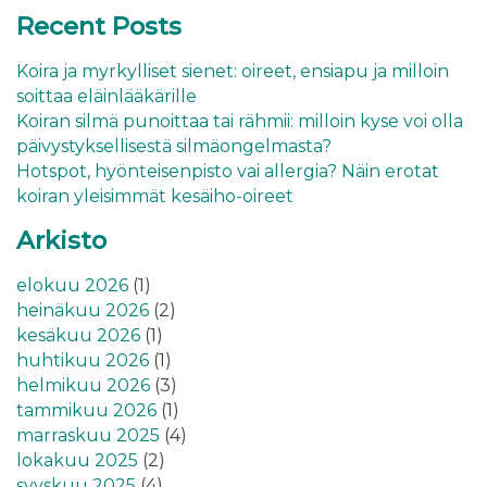
Recent Posts
Koira ja myrkylliset sienet: oireet, ensiapu ja milloin
soittaa eläinlääkärille
Koiran silmä punoittaa tai rähmii: milloin kyse voi olla
päivystyksellisestä silmäongelmasta?
Hotspot, hyönteisenpisto vai allergia? Näin erotat
koiran yleisimmät kesäiho-oireet
Arkisto
elokuu 2026
(1)
heinäkuu 2026
(2)
kesäkuu 2026
(1)
huhtikuu 2026
(1)
helmikuu 2026
(3)
tammikuu 2026
(1)
marraskuu 2025
(4)
lokakuu 2025
(2)
syyskuu 2025
(4)