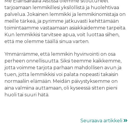
Me Eläinsairaala Aistissa olemme sitoutuneet
tarjoamaan lemmikillesi yksilöllistä ja huolehtivaa
palvelua. Jokainen lemmikki ja lemmikinomistaja on
meille tärkeä, ja pyrimme jatkuvasti kehittämään
toimintaamme vastaamaan asiakkaidemme tarpeita.
Kun lemmikkisi tarvitsee apua, voit luottaa siihen,
että me olemme täällä sinua varten.
Ymmärrämme, että lemmikin hyvinvointi on osa
perheen onnellisuutta. Siksi teemme kaikkemme,
jotta voimme tarjota parhaan mahdollisen avun ja
tuen, jotta lemmikkisi voi palata nopeasti takaisin
normaaliin elämään. Meidän päivystyksemme on
aina valmiina auttamaan, oli kyseessä sitten pieni
huoli tai suuri hätä.
Seuraava artikkeli