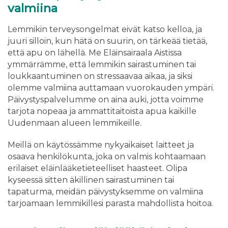
valmiina
Lemmikin terveysongelmat eivät katso kelloa, ja
juuri silloin, kun hätä on suurin, on tärkeää tietää,
että apu on lähellä. Me Eläinsairaala Aistissa
ymmärrämme, että lemmikin sairastuminen tai
loukkaantuminen on stressaavaa aikaa, ja siksi
olemme valmiina auttamaan vuorokauden ympäri.
Päivystyspalvelumme on aina auki, jotta voimme
tarjota nopeaa ja ammattitaitoista apua kaikille
Uudenmaan alueen lemmikeille.
Meillä on käytössämme nykyaikaiset laitteet ja
osaava henkilökunta, joka on valmis kohtaamaan
erilaiset eläinlääketieteelliset haasteet. Olipa
kyseessä sitten äkillinen sairastuminen tai
tapaturma, meidän päivystyksemme on valmiina
tarjoamaan lemmikillesi parasta mahdollista hoitoa.