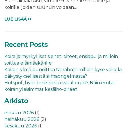
Eläinsairaala Aisti, Virtatie 9 Kenelle? Kissoille ja
koirille, joiden suuhun voidaan…
LUE LISÄÄ
Recent Posts
Koira ja myrkylliset sienet: oireet, ensiapu ja milloin
soittaa eläinlääkärille
Koiran silmä punoittaa tai rähmii: milloin kyse voi olla
päivystyksellisestä silmäongelmasta?
Hotspot, hyönteisenpisto vai allergia? Näin erotat
koiran yleisimmät kesäiho-oireet
Arkisto
elokuu 2026
(1)
heinäkuu 2026
(2)
kesäkuu 2026
(1)