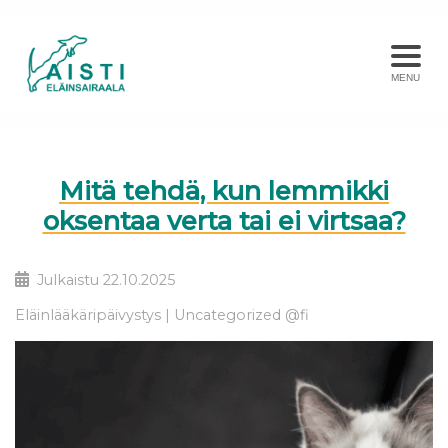
MENU
Mitä tehdä, kun lemmikki
oksentaa verta tai ei virtsaa?
Julkaistu
22.10.2025
Eläinlääkäripäivystys
Uncategorized @fi