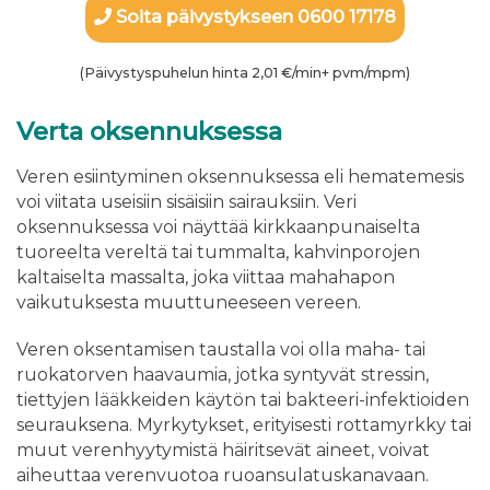
Soita päivystykseen 0600 17178
(Päivystyspuhelun hinta 2,01 €/min+ pvm/mpm)
Verta oksennuksessa
Veren esiintyminen oksennuksessa eli hematemesis
voi viitata useisiin sisäisiin sairauksiin. Veri
oksennuksessa voi näyttää kirkkaanpunaiselta
tuoreelta vereltä tai tummalta, kahvinporojen
kaltaiselta massalta, joka viittaa mahahapon
vaikutuksesta muuttuneeseen vereen.
Veren oksentamisen taustalla voi olla maha- tai
ruokatorven haavaumia, jotka syntyvät stressin,
tiettyjen lääkkeiden käytön tai bakteeri-infektioiden
seurauksena. Myrkytykset, erityisesti rottamyrkky tai
muut verenhyytymistä häiritsevät aineet, voivat
aiheuttaa verenvuotoa ruoansulatuskanavaan.