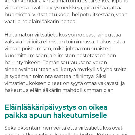
koiran kohdalla virtsaamattomuus tai selkeä kipuilu
virtsatessa ovat hälytysmerkkejä, joita ei saa jättää
huomiotta. Virtsatietukos ei helpotu itsestään, vaan
vaatii aina eläinlääkärin hoitoa.
Hoitamaton virtsatietukos voi nopeasti aiheuttaa
vakavia häiriöitä elimistön toiminnassa. Tukos estää
virtsan poistumisen, mikä johtaa munuaisten
kuormittumiseen ja elimistön nestetasapainon
häiriintymiseen. Tämän seurauksena veren
aineenvaihduntaan voi kertyä myrkyllisiä yhdisteitä
ja sydämen toiminta saattaa häiriintyä. Siksi
virtsatietukoksen oireet on syytä ottaa vakavasti ja
hakeutua eläinlääkäriin mahdollisimman pian
Eläinlääkäripäivystys on oikea
paikka apuun hakeutumiselle
Sekä oksentaminen verta että virtsatietukos ovat
oireita, jotka vaativat kiireellistä hoitoa. Kotona ei voi