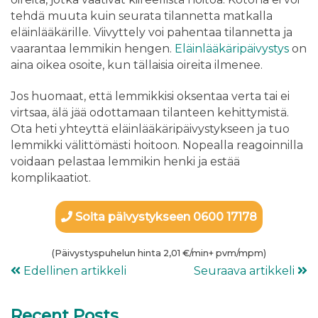
tehdä muuta kuin seurata tilannetta matkalla
eläinlääkärille. Viivyttely voi pahentaa tilannetta ja
vaarantaa lemmikin hengen.
Eläinlääkäripäivystys
on
aina oikea osoite, kun tällaisia oireita ilmenee.
Jos huomaat, että lemmikkisi oksentaa verta tai ei
virtsaa, älä jää odottamaan tilanteen kehittymistä.
Ota heti yhteyttä eläinlääkäripäivystykseen ja tuo
lemmikki välittömästi hoitoon. Nopealla reagoinnilla
voidaan pelastaa lemmikin henki ja estää
komplikaatiot.
Soita päivystykseen 0600 17178
(Päivystyspuhelun hinta 2,01 €/min+ pvm/mpm)
Edellinen artikkeli
Seuraava artikkeli
Recent Posts