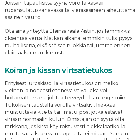
Joissain tapauksissa syynä voi olla kasvain
ruoansulatuskanavassa tai vierasesineen aiheuttama
sisäinen vaurio.
Ota aina yhteyttä Eläinsairaala Aistiin, jos lemmikkisi
oksentaa verta. Matkan aikana lemmikin tulisi pysyä
rauhallisena, eikä sitä saa ruokkia tai juottaa ennen
eläinlääkärin tutkimusta.
Koiran ja kissan virtsatietukos
Erityisesti uroskissoilla virtsatietukos on melko
yleinen ja nopeasti etenevä vaiva, joka voi
hoitamattomana johtaa terveydellisiin ongelmiin.
Tukoksen taustalla voi olla virtsakivi, hiekkaa
muistuttavia kiteitä tai limatulppa, jotka estävät
virtsan normaalin kulun. Omistajan on syytä olla
tarkkana, jos kissa käy toistuvasti hiekkalaatikolla
mutta saa aikaan vain tippoja tai ei mitään. Samoin