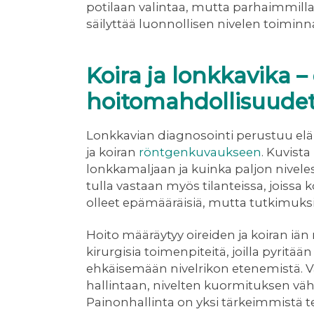
potilaan valintaa, mutta parhaimmilla
säilyttää luonnollisen nivelen toiminn
Koira ja lonkkavika –
hoitomahdollisuude
Lonkkavian diagnosointi perustuu elä
ja koiran
röntgenkuvaukseen
. Kuvist
lonkkamaljaan ja kuinka paljon nivel
tulla vastaan myös tilanteissa, joissa 
olleet epämääräisiä, mutta tutkimuks
Hoito määräytyy oireiden ja koiran iän 
kirurgisia toimenpiteitä, joilla pyrit
ehkäisemään nivelrikon etenemistä. Va
hallintaan, nivelten kuormituksen vä
Painonhallinta on yksi tärkeimmistä teki