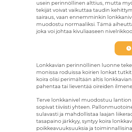
usein perinnöllinen alttius, mutta myö
tekijät voivat vaikuttaa taudin kehitty
sairaus, vaan ennemminkin lonkkanivel
muodostu normaaliksi. Tämä aiheuttaa
joka voi johtaa kivuliaaseen nivelrikkoon
Lonkkavian perinnöllinen luonne tekee 
monissa roduissa koirien lonkat tutkita
koira olisi perimältään altis lonkkavian
pahentaa tai lieventää oireiden ilmen
Terve lonkkanivel muodostuu lantion l
sopivat tiiviisti yhteen. Pallonmuotoi
sulavasti ja mahdollistaa laajan liike
tasapaino järkkyy, syntyy koira lonkka
poikkeavuuksuuksia ja toiminnallisina 