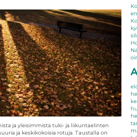
Ko
en
Ko
ky
si
Ho
Nä
oi
A
el
he
ke
hu
he
t
ta ja yleisimmistä tuki- ja liikuntaelinten
ma
 suuria ja keskikokoisia rotuja. Taustalla on