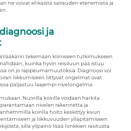
an ne voivat ehkäistä sairauden etenemistä ja
an.
 diagnoosi ja
t
inlääkärin tekemään kliiniseen tutkimukseen
a nähdään, kuinka hyvin reisiluun pää istuu
essä on jo rappeumamuutoksia. Diagnoosi voi
koiran liikkumiseen liittyvät ongelmat ovat
issa paljastuu laajempi nivelongelma.
mukaan. Nuorilla koirilla voidaan harkita
ään parantamaan nivelen rakennetta ja
nhemmilla koirilla hoito keskittyy kivun
hentämiseen ja liikkuvuuden ylläpitämiseen.
jöistä, sillä ylipaino lisää lonkkien rasitusta.