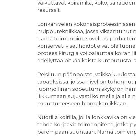
vaikuttavat koiran ikä, koko, sairaude
resurssit.
Lonkanivelen kokonaisproteesin asen
huipputekniikkaa, jossa vikaantunut ni
Tämä toimenpide soveltuu parhaiten kesk
konservatiiviset hoidot eivät ole tuon
proteesikirurgia voi palauttaa koiran 
edellyttää pitkäaikaista kuntoutusta j
Reisiluun päänpoisto, vaikka kuulostaak
tapauksissa, joissa nivel on tuhonnut 
luonnollinen sopeutumiskyky on hämm
liikkumaan sujuvasti kolmella jalalla n
muuttuneeseen biomekaniikkaan.
Nuorilla koirilla, joilla lonkkavika on 
tehdä korjaavia toimenpiteitä, jotka p
parempaan suuntaan. Nämä toimenpitee