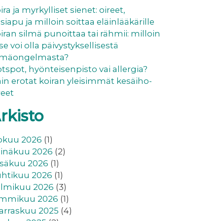
ira ja myrkylliset sienet: oireet,
siapu ja milloin soittaa eläinlääkärille
iran silmä punoittaa tai rähmii: milloin
se voi olla päivystyksellisestä
lmäongelmasta?
tspot, hyönteisenpisto vai allergia?
in erotat koiran yleisimmät kesäiho-
reet
rkisto
okuu 2026
(1)
inäkuu 2026
(2)
säkuu 2026
(1)
htikuu 2026
(1)
lmikuu 2026
(3)
ammikuu 2026
(1)
rraskuu 2025
(4)