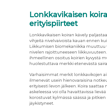
Lonkkavikaisen koira
erityispiirteet
Lonkkavikaisen koiran kävely paljastaa 
vihjeitä nivelvaivoista kauan ennen kui
Liikkumisen biomekaniikka muuttuu vä
nivelen rajoittuneeseen liikkuvuutee
ihmeellinen osoitus koirien kyvystä 
huolestuttava merkki etenevästä sair
Varhaisimmat merkit lonkkavikojen a
ilmenevät usein hienovaraisina notke
erityisesti levon jälkeen. Koira saatt
askeleessa voi olla havaittavissa liev
korostuvat kylmässä säässä ja pitkien 
jäykistyneet.