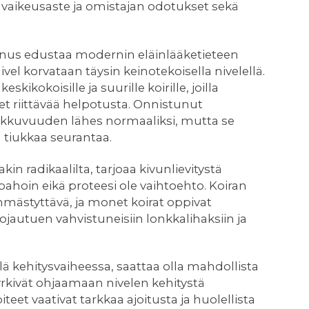
n vaikeusaste ja omistajan odotukset sekä
nus edustaa modernin eläinlääketieteen
vel korvataan täysin keinotekoisella nivelellä.
ikokoisille ja suurille koirille, joilla
eet riittävää helpotusta. Onnistunut
liikkuvuuden lähes normaaliksi, mutta se
a tiukkaa seurantaa.
in radikaalilta, tarjoaa kivunlievitystä
pahoin eikä proteesi ole vaihtoehto. Koiran
ästyttävä, ja monet koirat oppivat
ojautuen vahvistuneisiin lonkkalihaksiin ja
vielä kehitysvaiheessa, saattaa olla mahdollista
yrkivät ohjaamaan nivelen kehitystä
t vaativat tarkkaa ajoitusta ja huolellista