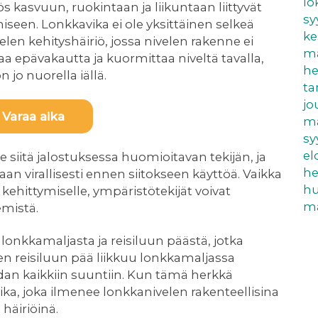
lo
s kasvuun, ruokintaan ja liikuntaan liittyvät
sy
miseen. Lonkkavika ei ole yksittäinen selkeä
ke
en kehityshäiriö, jossa nivelen rakenne ei
ma
 epävakautta ja kuormittaa niveltä tavalla,
he
 jo nuorella iällä.
t
jo
Varaa aika
ma
sy
el
siitä jalostuksessa huomioitavan tekijän, ja
he
an virallisesti ennen siitokseen käyttöä. Vaikka
hu
 kehittymiselle, ympäristötekijät voivat
ma
emistä.
onkkamaljasta ja reisiluun päästä, jotka
nen reisiluun pää liikkuu lonkkamaljassa
radan kaikkiin suuntiin. Kun tämä herkkä
vika, joka ilmenee lonkkanivelen rakenteellisina
häiriöinä.