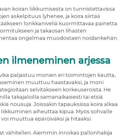
avan koiran liikkumisesta on tunnistettavissa
kojen askelpituus lyhenee, ja koira siirtää
ääkseen lonkkaniveliä kuormittavaa painetta.
uormitukseen ja takaosan lihasten
pahentaa ongelmaa muodostaen noidankehän.
sen ilmeneminen arjessa
ika paljastuu monien eri toimintojen kautta,
ouseminen muuttuu haastavaksi, ja moni
ategioitaan selvitäkseen korkeuseroista. He
la takajaloilla samanaikaisesti tai etsiä
rkkiä nousuja. Joissakin tapauksissa koira alkaa
ska liikkuminen aiheuttaa kipua. Myös sohvalle
oi muuttua epäröiväksi ja hitaaksi.
 vähitellen. Aiemmin innokas pallonhakija