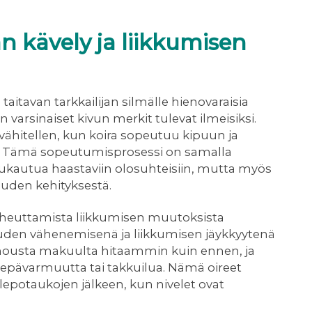
n kävely ja liikkumisen
taitavan tarkkailijan silmälle hienovaraisia
n varsinaiset kivun merkit tulevat ilmeisiksi.
hitellen, kun koira sopeutuu kipuun ja
n. Tämä sopeutumisprosessi on samalla
mukautua haastaviin olosuhteisiin, mutta myös
auden kehityksestä.
iheuttamista liikkumisen muutoksista
uden vähenemisenä ja liikkumisen jäykkyytenä
aa nousta makuulta hitaammin kuin ennen, ja
ää epävarmuutta tai takkuilua. Nämä oireet
lepotaukojen jälkeen, kun nivelet ovat