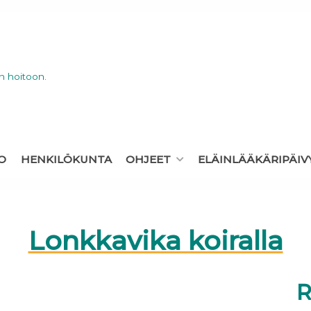
n hoitoon.
O
HENKILÖKUNTA
OHJEET
ELÄINLÄÄKÄRIPÄIV
Lonkkavika koiralla
R