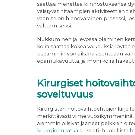
saattaa menettää kiinnostuksensa dynaam
väistyvät hitaampien aktiviteettien t
vaan se on hienovarainen prosessi, jos
välttämiseksi.
Nukkuminen ja levossa oleminen kert
koira saattaa kokea vaikeuksia löytää
useammin yön aikana asentoaan vaihta
epämukavuutta, ja moni koira hakeu
Kirurgiset hoitovaiht
soveltuvuus
Kirurgisten hoitovaihtoehtojen kirjo 
merkittävästi viime vuosikymmeninä, tar
aiemmin olisivat jääneet pelkkien oir
kirurginen ratkaisu
vaatii huolellista 