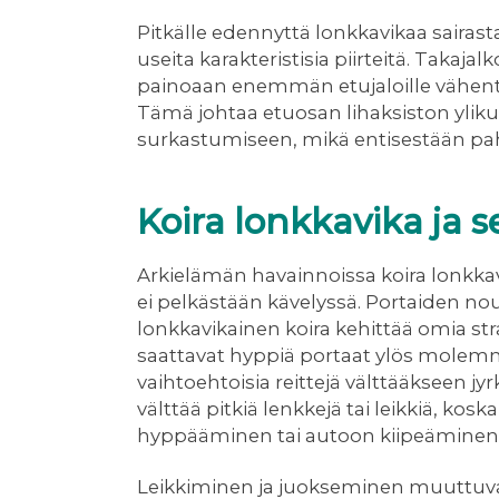
Pitkälle edennyttä lonkkavikaa sairast
useita karakteristisia piirteitä. Takajal
painoaan enemmän etujaloille vähent
Tämä johtaa etuosan lihaksiston ylik
surkastumiseen, mikä entisestään 
Koira lonkkavika ja 
Arkielämän havainnoissa koira lonkkav
ei pelkästään kävelyssä. Portaiden n
lonkkavikainen koira kehittää omia str
saattavat hyppiä portaat ylös molemmil
vaihtoehtoisia reittejä välttääkseen jy
välttää pitkiä lenkkejä tai leikkiä, ko
hyppääminen tai autoon kiipeäminen v
Leikkiminen ja juokseminen muuttuvat