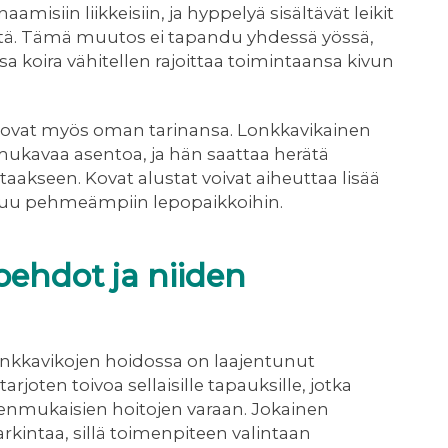
isiin liikkeisiin, ja hyppelyä sisältävät leikit
ieltä. Tämä muutos ei tapandu yhdessä yössä,
sa koira vähitellen rajoittaa toimintaansa kivun
ovat myös oman tarinansa. Lonkkavikainen
 mukavaa asentoa, ja hän saattaa herätä
akseen. Kovat alustat voivat aiheuttaa lisää
tuu pehmeämpiin lepopaikkoihin.
oehdot ja niiden
lonkkavikojen hoidossa on laajentunut
joten toivoa sellaisille tapauksille, jotka
eenmukaisien hoitojen varaan. Jokainen
harkintaa, sillä toimenpiteen valintaan