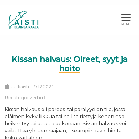
MENU
Kissan halvaus: Oireet, syyt ja
hoito
Julkaistu
19.12.2024
Uncategorized @fi
Kissan halvaus eli pareesi tai paralyysi on tila, jossa
eläimen kyky liikkua tai hallita tiettyjä kehon osia
heikentyy tai katoaa kokonaan. Kissan halvaus voi
vaikuttaa yhteen raajaan, useampiin raajoihin tai
koko vartaloon.