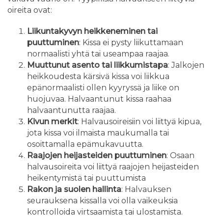
oireita ovat:
Liikuntakyvyn heikkeneminen tai
puuttuminen
: Kissa ei pysty liikuttamaan
normaalisti yhtä tai useampaa raajaa.
Muuttunut asento tai liikkumistapa
: Jalkojen
heikkoudesta kärsivä kissa voi liikkua
epänormaalisti ollen kyyryssä ja liike on
huojuvaa. Halvaantunut kissa raahaa
halvaantunutta raajaa.
Kivun merkit
: Halvausoireisiin voi liittyä kipua,
jota kissa voi ilmaista maukumalla tai
osoittamalla epämukavuutta.
Raajojen heijasteiden puuttuminen
: Osaan
halvausoireita voi liittyä raajojen heijasteiden
heikentymistä tai puuttumista
Rakon ja suolen hallinta
: Halvauksen
seurauksena kissalla voi olla vaikeuksia
kontrolloida virtsaamista tai ulostamista.