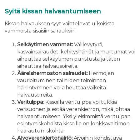
Syitä kissan halvaantumiseen
Kissan halvauksen syyt vaihtelevat ulkoisista
vammoista sisäisiin sairauksiin:
Selkäytimen vammat:
Välilevytyrä,
kasvainsairaudet, kehityshäiriöt ja murtumat voi
aiheuttaa selkäytimen puristusta ja täten
aiheuttaa halvausoireita.
Ääreishermoston sairaudet:
Hermojen
vaurioituminen tai niiden toiminnan
häiriintyminen voi aiheuttaa vaikeita
halvausoireita.
Veritulppa:
Kissoilla veritulppa voi tukkia
verisuonen ja estää verenkierron, mikä johtaa
halvaantumiseen. Yksi yleisimmistä veritulpan
esiintymiskohdista kissoilla on lonkkavaltimon
haarautumiskohta.
Aivoverenkiertohäiriö:
Aivoihin kohdistuva