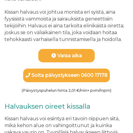
Kissan halvaus voi johtua monista eri syistä, aina
fyysisistä vammoista ja sairauksista geneettisiin
tekijöihin. Halvaus ei aina tarkoita elinikäistä oiretta;
joskus se on väliaikainen tila, joka voidaan hoitaa
tehokkaasti varhaisella tunnistamisella ja hoidolla.
Varaa aika
Soita päivystykseen 0600 17178
(Päivystyspuhelun hinta 2,01 €/min+ pvm/mpm)
Halvauksen oireet kissalla
Kissan halvaus voi esiintyä eri tavoin riippuen siitä,
mikä kehon alue on vahingoittunut ja kuinka
vakava vaurio on. Tyypillisiä halvaukseen liittyviä