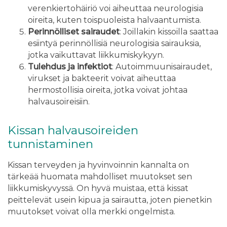
verenkiertohäiriö voi aiheuttaa neurologisia
oireita, kuten toispuoleista halvaantumista.
Perinnölliset sairaudet
: Joillakin kissoilla saattaa
esiintyä perinnöllisiä neurologisia sairauksia,
jotka vaikuttavat liikkumiskykyyn.
Tulehdus ja infektiot
: Autoimmuunisairaudet,
virukset ja bakteerit voivat aiheuttaa
hermostollisia oireita, jotka voivat johtaa
halvausoireisiin.
Kissan halvausoireiden
tunnistaminen
Kissan terveyden ja hyvinvoinnin kannalta on
tärkeää huomata mahdolliset muutokset sen
liikkumiskyvyssä. On hyvä muistaa, että kissat
peittelevät usein kipua ja sairautta, joten pienetkin
muutokset voivat olla merkki ongelmista.