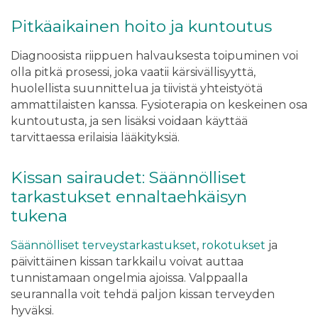
Pitkäaikainen hoito ja kuntoutus
Diagnoosista riippuen halvauksesta toipuminen voi
olla pitkä prosessi, joka vaatii kärsivällisyyttä,
huolellista suunnittelua ja tiivistä yhteistyötä
ammattilaisten kanssa. Fysioterapia on keskeinen osa
kuntoutusta, ja sen lisäksi voidaan käyttää
tarvittaessa erilaisia lääkityksiä.
Kissan sairaudet: Säännölliset
tarkastukset ennaltaehkäisyn
tukena
Säännölliset terveystarkastukset
,
rokotukset
ja
päivittäinen kissan tarkkailu voivat auttaa
tunnistamaan ongelmia ajoissa. Valppaalla
seurannalla voit tehdä paljon kissan terveyden
hyväksi.