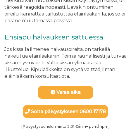
merkittävän muutoksen kissan käyttäytymisessä, on
tärkeää reagoida nopeasti. Lieväkin ontuminen
oireilu kannattaa tarkistuttaa eläinlääkärillä, jos se ei
parane muutamassa päivässä.
Ensiapu halvauksen sattuessa
Jos kissalla ilmenee halvausoireita, on tärkeää
hakeutua eläinlääkäriin. Toimia rauhallisesti ja turvaa
kissan hyvinvointi. Vältä kissan ylimääräistä
liikuttelua. Kipulääkkeitä on syytä välttää, ilman
eläinlääkärin konsultaatiota.
Varaa aika
Soita päivystykseen 0600 17178
(Päivystyspuhelun hinta 2,01 €/min+ pvm/mpm)