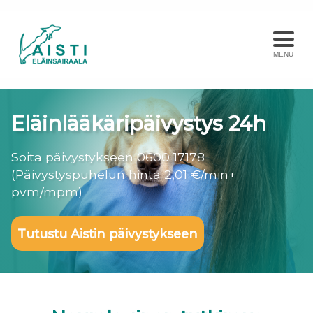
MENU
Eläinlääkäripäivystys 24h
Soita päivystykseen 0600 17178
(Päivystyspuhelun hinta 2,01 €/min+
pvm/mpm)
Tutustu Aistin päivystykseen