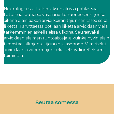
Neurologisessa tutkimuksen alussa potilas saa
tutustua rauhassa vastaanottohuoneeseen, jonka
aikana eläinlääkäri arvioi koiran tajunnan tasoa sekä
liikettä. Tarvittaessa potilaan liikettä arvioidaan vielä
tarkemmin eri askellajeissa ulkona. Seuraavaksi
arvioidaan eläimen tuntoaisteja ja kuinka hyvin eläin
tiedostaa jalkojensa sijainnin ja asennon. Viimeiseksi
arvioidaan aivohermojen sekä selkäydinrefleksien
toimintaa.
Seuraa somessa